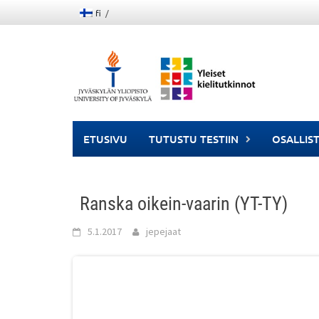
Skip
fi
to
content
ETUSIVU
TUTUSTU TESTIIN
OSALLIS
Ranska oikein-vaarin (YT-TY)
5.1.2017
jepejaat