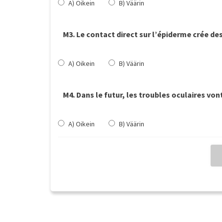
A) Oikein
B) Väärin
M3. Le contact direct sur l’épiderme crée de
A) Oikein
B) Väärin
M4. Dans le futur, les troubles oculaires von
A) Oikein
B) Väärin