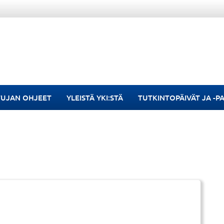
TUJAN OHJEET
YLEISTÄ YKI:STÄ
TUTKINTOPÄIVÄT JA -P