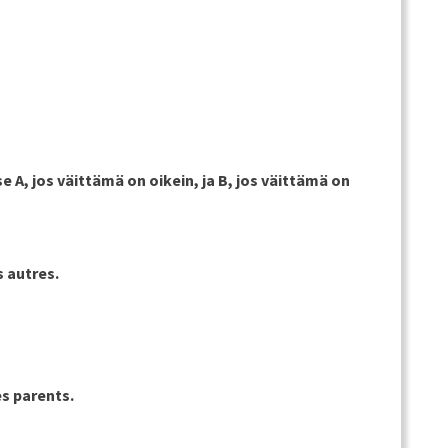
nen
tse
A
, jos väittämä on oikein, ja
B
, jos väittämä on
s autres.
es parents.