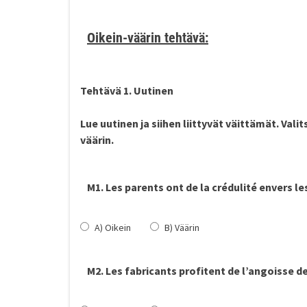
Oikein-väärin tehtävä:
Tehtävä 1. Uuti
Lue uutinen ja siihen liittyvät väittämät. Vali
väärin.
M1. Les parents ont de la crédulité envers le
A) Oikein
B) Väärin
M2. Les fabricants profitent de l’angoisse d