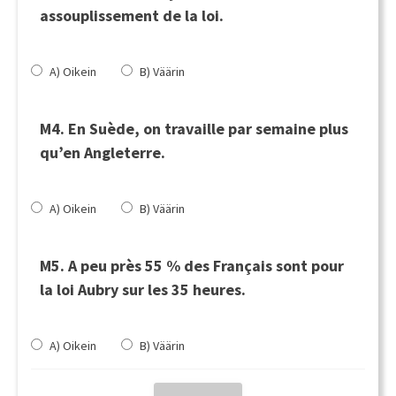
assouplissement de la loi.
A) Oikein
B) Väärin
M4. En Suède, on travaille par semaine plus
qu’en Angleterre.
A) Oikein
B) Väärin
M5. A peu près 55 % des Français sont pour
la loi Aubry sur les 35 heures.
A) Oikein
B) Väärin