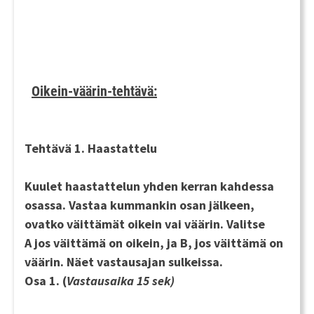
Oikein-väärin-tehtävä:
Tehtävä 1. Haastattelu
Kuulet haastattelun
yhden kerran
kahdessa
osassa. Vastaa kummankin osan jälkeen,
ovatko väittämät oikein vai väärin. Valitse
A
jos väittämä on oikein, ja
B
, jos väittämä on
väärin. Näet vastausajan sulkeissa.
Osa 1.
(
Vastausaika 15 sek)