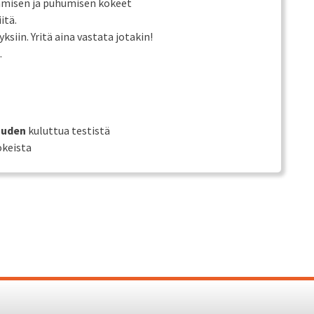
ämisen ja puhumisen kokeet
itä.
ksiin. Yritä aina vastata jotakin!
.
auden
kuluttua testistä
okeista
Proudl