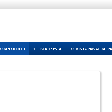
TUJAN OHJEET
YLEISTÄ YKI:STÄ
TUTKINTOPÄIVÄT JA -P