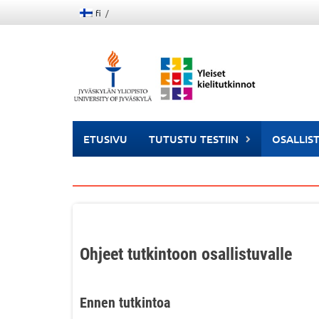
Skip
fi
to
content
ETUSIVU
TUTUSTU TESTIIN
OSALLIS
Ohjeet tutkintoon osallistuvalle
Ennen tutkintoa