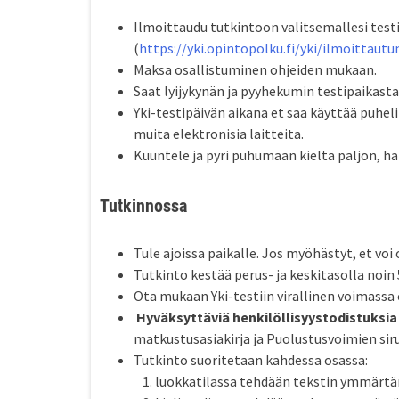
Ilmoittaudu tutkintoon valitsemallesi testi
(
https://yki.opintopolku.fi/yki/ilmoittaut
Maksa osallistuminen ohjeiden mukaan.
Saat lyijykynän ja pyyhekumin testipaikastas
Yki-testipäivän aikana et saa käyttää puhel
muita elektronisia laitteita.
Kuuntele ja pyri puhumaan kieltä paljon, har
Tutkinnossa
Tule ajoissa paikalle. Jos myöhästyt, et voi
Tutkinto kestää perus- ja keskitasolla noin 
Ota mukaan Yki-testiin virallinen voimassa 
Hyväksyttäviä henkilöllisyystodistuksia
matkustusasiakirja ja Puolustusvoimien siru
Tutkinto suoritetaan kahdessa osassa:
luokkatilassa tehdään tekstin ymmärtäm