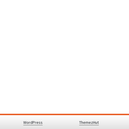
y powered by
WordPress
.
|
Theme: Awaken by
ThemezHut
.