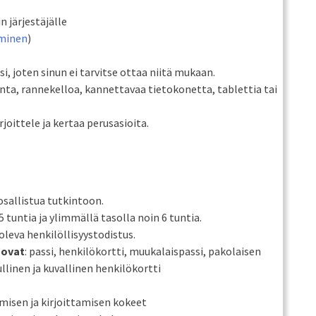
n järjestäjälle
uminen
)
i, joten sinun ei tarvitse ottaa niitä mukaan.
inta, rannekelloa, kannettavaa tietokonetta, tablettia tai
joittele ja kertaa perusasioita.
 osallistua tutkintoon.
5 tuntia ja ylimmällä tasolla noin 6 tuntia.
oleva henkilöllisyystodistus.
 ovat
: passi, henkilökortti, muukalaispassi, pakolaisen
llinen ja kuvallinen henkilökortti
isen ja kirjoittamisen kokeet