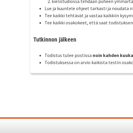
kielistudiossa tehdään puheen ymmärt
Lue ja kuuntele ohjeet tarkasti ja noudata ni
Tee kaikki tehtävät ja vastaa kaikkiin kysymy
Tee kaikki osakokeet, että saat todistuksen
Tutkinnon jälkeen
Todistus tulee postissa
noin kahden kuuk
Todistuksessa on arvio kaikista testin osak