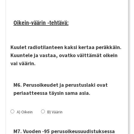
Oikein-väärin -tehtävä:
Kuulet radiotilanteen kaksi kertaa peräkkäin.
Kuuntele ja vastaa, ovatko väittämät oikein
vai väärin.
M6. Perusoikeudet ja perustuslaki ovat
periaatteessa täysin sama asia.
A) Oikein
B) Väärin
M7. Vuoden -95 perusoikeusuudistuksessa