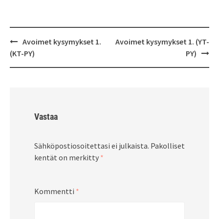
Post
Avoimet kysymykset 1.
Avoimet kysymykset 1. (YT-
navigation
(KT-PY)
PY)
Vastaa
Sähköpostiosoitettasi ei julkaista.
Pakolliset
kentät on merkitty
*
Kommentti
*