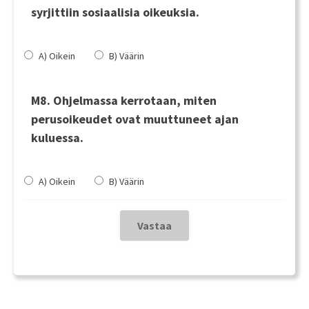
syrjittiin sosiaalisia oikeuksia.
A) Oikein
B) Väärin
M8. Ohjelmassa kerrotaan, miten
perusoikeudet ovat muuttuneet ajan
kuluessa.
A) Oikein
B) Väärin