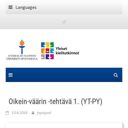
Skip
Languages
to
content
Oikein-väärin -tehtävä 1. (YT-PY)
10.6.2016
jepejaat