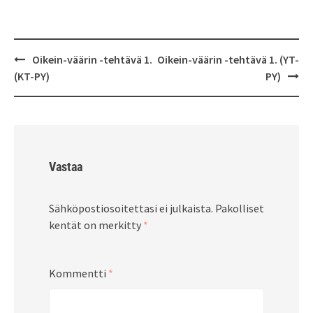
Post
Oikein-väärin -tehtävä 1.
Oikein-väärin -tehtävä 1. (YT-
navigation
(KT-PY)
PY)
Vastaa
Sähköpostiosoitettasi ei julkaista.
Pakolliset
kentät on merkitty
*
Kommentti
*