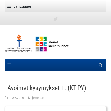
Skip
Languages
to
content
Avoimet kysymykset 1. (KT-PY)
10.6.2016
jepejaat