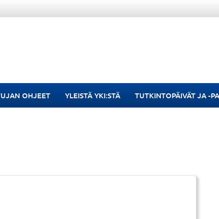
TUJAN OHJEET
YLEISTÄ YKI:STÄ
TUTKINTOPÄIVÄT JA -P