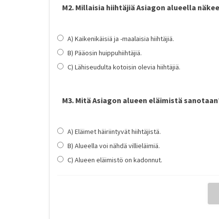
M2. Millaisia hiihtäjiä Asiagon alueella näke
A) Kaikenikäisiä ja -maalaisia hiihtäjiä.
B) Pääosin huippuhiihtäjiä.
C) Lähiseudulta kotoisin olevia hiihtäjiä.
M3. Mitä Asiagon alueen eläimistä sanotaan
A) Eläimet häiriintyvät hiihtäjistä.
B) Alueella voi nähdä villieläimiä.
C) Alueen eläimistö on kadonnut.