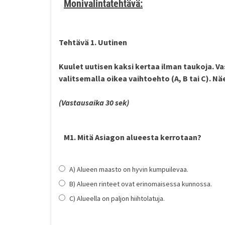
Monivalintatehtävä:
Tehtävä 1. Uutinen
Kuulet uutisen
kaksi kertaa
ilman taukoja. Va
valitsemalla oikea vaihtoehto (A, B tai C). Nä
(Vastausaika 30 sek)
M1. Mitä Asiagon alueesta kerrotaan?
A) Alueen maasto on hyvin kumpuilevaa.
B) Alueen rinteet ovat erinomaisessa kunnossa.
C) Alueella on paljon hiihtolatuja.