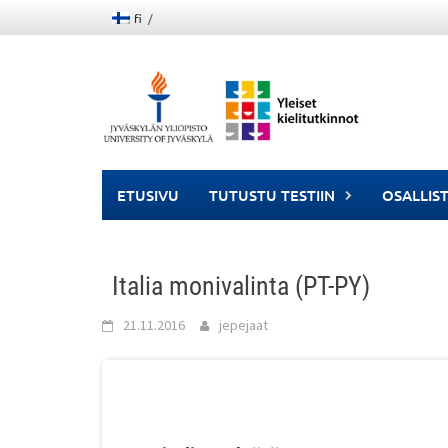
Skip
fi
to
content
ETUSIVU
TUTUSTU TESTIIN
OSALLIS
Italia monivalinta (PT-PY)
21.11.2016
jepejaat