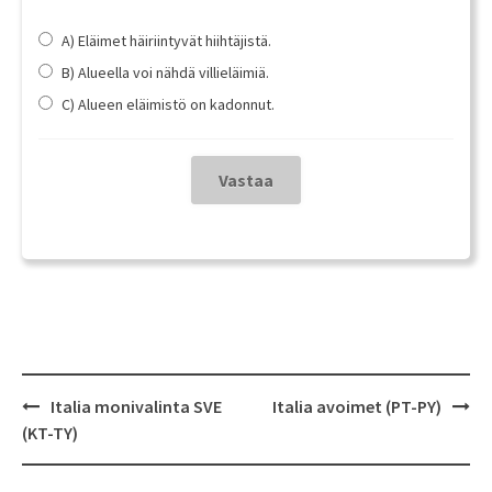
A) Eläimet häiriintyvät hiihtäjistä.
B) Alueella voi nähdä villieläimiä.
C) Alueen eläimistö on kadonnut.
Post
Italia monivalinta SVE
Italia avoimet (PT-PY)
navigation
(KT-TY)