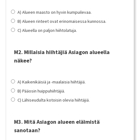
A) Alueen maasto on hyvin kumpuilevaa.
B) Alueen rinteet ovat erinomaisessa kunnossa.
C) Alueella on paljon hiihtolatuja.
M2. Millaisia hiihtäjiä Asiagon alueella
näkee?
A) Kaikenikäisiä ja -maalaisia hiihtäjiä.
B) Pääosin huippuhiihtäjiä.
C) Lähiseudulta kotoisin olevia hiihtäjiä.
M3. Mitä Asiagon alueen eläimistä
sanotaan?