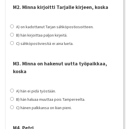
M2. Minna kirjoitti Tarjalle kirjeen, koska
A) on kadottanut Tarjan sähköpostiosoitteen.
B) hän kirjoittaa paljon kirjeitä.
C) sähköpostiviestiä ei aina lueta.
M3. Minna on hakenut uutta työpaikkaa,
koska
A) hän ei pidä työstään.
B) hän haluaa muuttaa pois Tampereelta.
C) hänen palkkansa on liian pieni.
M4. Petri