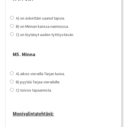
A) on äskettäin saanut lapsia.
B) on Minnan kanssa naimisissa.
C) on löytänyt uuden tyttöystävän.
M5. Minna
A) aikoo vierailla Tarjan luona.
B) pyytää Tarjaa vierailulle.
C) toivoo tapaamista.
Monivalintatehtävä: