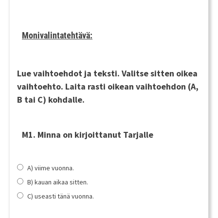
Monivalintatehtävä:
Lue vaihtoehdot ja teksti. Valitse sitten oikea
vaihtoehto. Laita rasti oikean vaihtoehdon (A,
B tai C) kohdalle.
M1. Minna on kirjoittanut Tarjalle
A) viime vuonna.
B) kauan aikaa sitten.
C) useasti tänä vuonna.