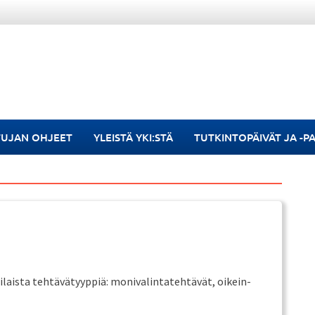
TUJAN OHJEET
YLEISTÄ YKI:STÄ
TUTKINTOPÄIVÄT JA -P
ista tehtävätyyppiä: monivalintatehtävät, oikein-