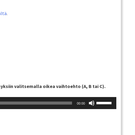
ältä
.
ksiin valitsemalla oikea vaihtoehto (A, B tai C).
Nuolinäppäimillä
00:00
ylös
ja
alas
säädät