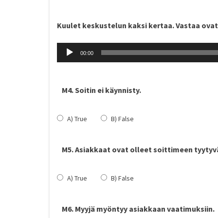
Kuulet keskustelun kaksi kertaa. Vastaa ovat
Äänitoistin
00:00
M4. Soitin ei käynnisty.
A) True
B) False
M5. Asiakkaat ovat olleet soittimeen tyytyvä
A) True
B) False
M6. Myyjä myöntyy asiakkaan vaatimuksiin.