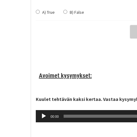
A) True
B) False
Avoimet kysymykset:
Kuulet tehtävän kaksi kertaa. Vastaa kysymy
Äänitoistin
00:00