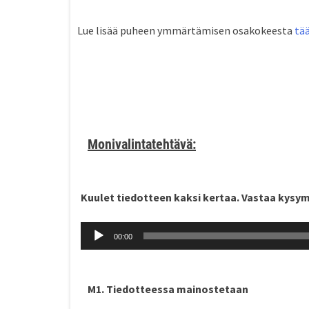
Lue lisää puheen ymmärtämisen osakokeesta
tä
Monivalintatehtävä:
Kuulet tiedotteen kaksi kertaa. Vastaa kysymy
Äänitoistin
00:00
M1. Tiedotteessa mainostetaan