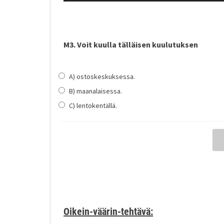
M3. Voit kuulla tälläisen kuulutuksen
A) ostoskeskuksessa.
B) maanalaisessa.
C) lentokentällä.
Oikein-väärin-tehtävä: