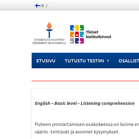
Skip
fi
to
content
ETUSIVU
TUTUSTU TESTIIN
OSALLIS
English – Basic level – Listening comprehension
Puheen ymmärtämisen osakokeessa on kolme erila
väärin -tehtävät ja avoimet kysymykset.