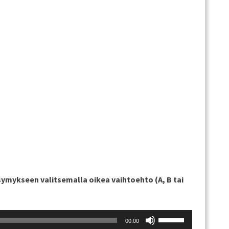
äänenvoimakkuu
suuremmaksi
ja
pienemmäksi.
symykseen valitsemalla oikea vaihtoehto (A, B tai
Nuolinäppäimillä
00:00
ylös