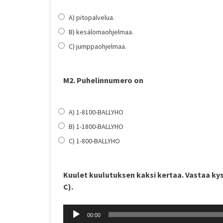
A) pitopalvelua.
B) kesälomaohjelmaa.
C) jumppaohjelmaa.
M2. Puhelinnumero on
A) 1-8100-BALLYHO
B) 1-1800-BALLYHO
C) 1-800-BALLYHO
Kuulet kuulutuksen kaksi kertaa. Vastaa ky
C).
Äänitoistin
00:00