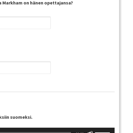
dra Markham on hänen opettajansa?
säädät
äänenvoimakkuu
suuremmaksi
ja
pienemmäksi.
ksiin suomeksi.
Nuolinäppäimillä