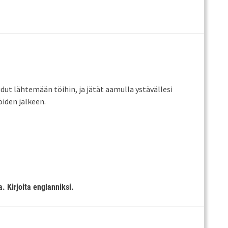
udut lähtemään töihin, ja jätät aamulla ystävällesi
öiden jälkeen.
a. Kirjoita englanniksi.