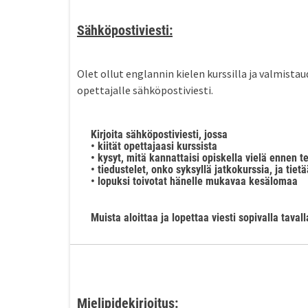
Sähköpostiviesti:
Olet ollut englannin kielen kurssilla ja valmistaud
opettajalle sähköpostiviesti.
Kirjoita sähköpostiviesti, jossa
• kiität opettajaasi kurssista
• kysyt, mitä kannattaisi opiskella vielä ennen te
• tiedustelet, onko syksyllä jatkokurssia, ja tie
• lopuksi toivotat hänelle mukavaa kesälomaa
Muista aloittaa ja lopettaa viesti sopivalla tavall
Mielipidekirjoitus: