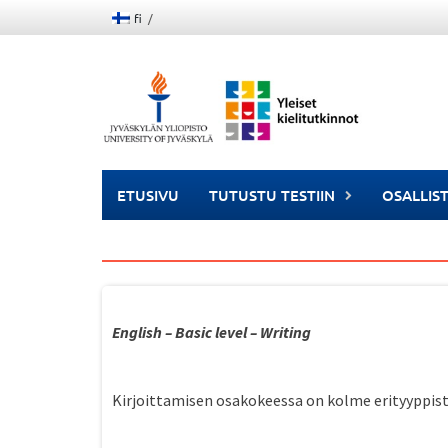
Skip
fi
to
content
ETUSIVU
TUTUSTU TESTIIN
OSALLIS
English – Basic level – Writing
Kirjoittamisen osakokeessa on kolme erityyppist