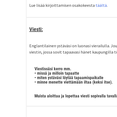
Lue lisää kirjoittamisen osakokeesta
täältä
.
Viesti:
Englantilainen ystäväsi on luonasi vierailulla. Jo
viestin, jossa sovit tapaavasi hänet kaupungilla t
Viestissäsi kerro mm.
• missä ja milloin tapaatte
• miten ystäväsi löytää tapaamispaikalle
• minne menette viettämään iltaa (keksi itse).
Muista aloittaa ja lopettaa viesti sopivalla tavall