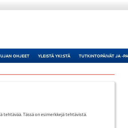
TUJAN OHJEET
YLEISTÄ YKI:STÄ
TUTKINTOPÄIVÄT JA -P
ä tehtävää. Tässä on esimerkkejä tehtävistä.