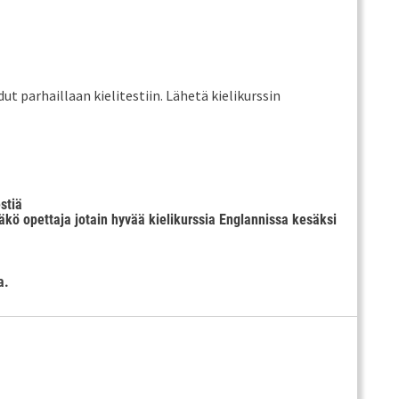
ut parhaillaan kielitestiin. Lähetä kielikurssin
stiä
tääkö opettaja jotain hyvää kielikurssia Englannissa kesäksi
a.