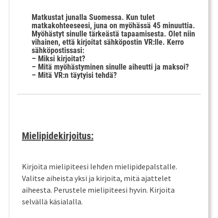
Matkustat junalla Suomessa. Kun tulet
matkakohteeseesi, juna on myöhässä 45 minuuttia.
Myöhästyt sinulle tärkeästä tapaamisesta. Olet niin
vihainen, että kirjoitat sähköpostin VR:lle. Kerro
sähköpostissasi:
– Miksi kirjoitat?
– Mitä myöhästyminen sinulle aiheutti ja maksoi?
– Mitä VR:n täytyisi tehdä?
Mielipidekirjoitus:
Kirjoita mielipiteesi lehden mielipidepalstalle.
Valitse aiheista yksi ja kirjoita, mitä ajattelet
aiheesta. Perustele mielipiteesi hyvin. Kirjoita
selvällä käsialalla.