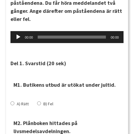
påståendena. Du får höra meddelandet två
gånger. Ange därefter om påståendena är rätt
eller fel.
Audio
00:00
00:00
Player
Del 1.
Svarstid (20 sek)
M1. Butikens utbud är utökat under jultid.
A) Rätt
B) Fel
M2. Plånboken hittades på
livsmedelsavdelningen.