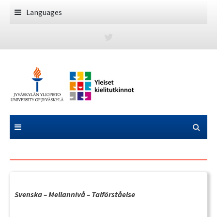
Skip
Languages
to
content
Svenska – Mellannivå – Talförståelse