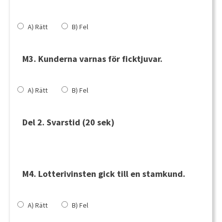
A) Rätt
B) Fel
M3. Kunderna varnas för ficktjuvar.
A) Rätt
B) Fel
Del 2.
Svarstid (20 sek)
M4. Lotterivinsten gick till en stamkund.
A) Rätt
B) Fel