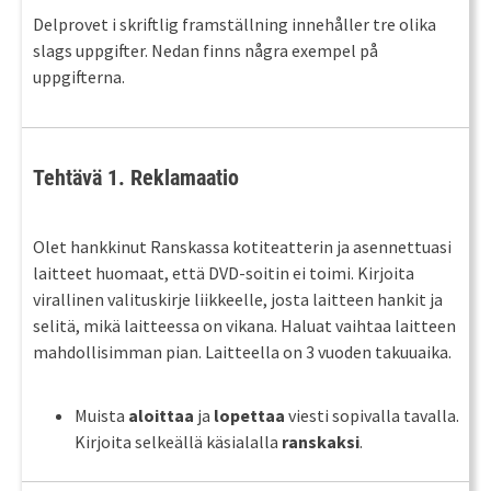
Delprovet i skriftlig framställning innehåller tre olika
slags uppgifter. Nedan finns några exempel på
uppgifterna.
Tehtävä 1. Reklamaatio
Olet hankkinut Ranskassa kotiteatterin ja asennettuasi
laitteet huomaat, että DVD-soitin ei toimi. Kirjoita
virallinen valituskirje liikkeelle, josta laitteen hankit ja
selitä, mikä laitteessa on vikana. Haluat vaihtaa laitteen
mahdollisimman pian. Laitteella on 3 vuoden takuuaika.
Muista
aloittaa
ja
lopettaa
viesti sopivalla tavalla.
Kirjoita selkeällä käsialalla
ranskaksi
.