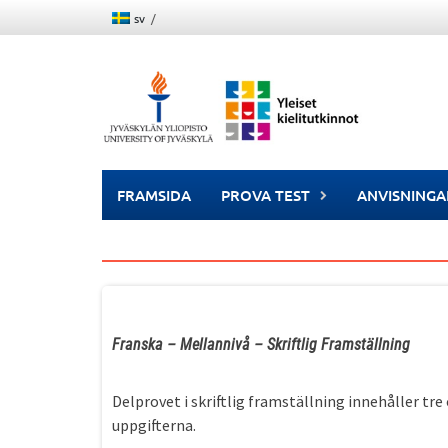
Skip
sv
to
content
FRAMSIDA
PROVA TEST
ANVISNINGA
Franska – Mellannivå – Skriftlig Framställning
Delprovet i skriftlig framställning innehåller tr
uppgifterna.