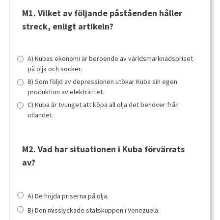
M1. Vilket av följande påståenden håller
streck, enligt artikeln?
A) Kubas ekonomi är beroende av världsmarknadspriset
på olja och socker.
B) Som följd av depressionen utökar Kuba sin egen
produktion av elektricitet.
C) Kuba är tvunget att köpa all olja det behöver från
utlandet.
M2. Vad har situationen i Kuba förvärrats
av?
A) De höjda priserna på olja.
B) Den misslyckade statskuppen i Venezuela.