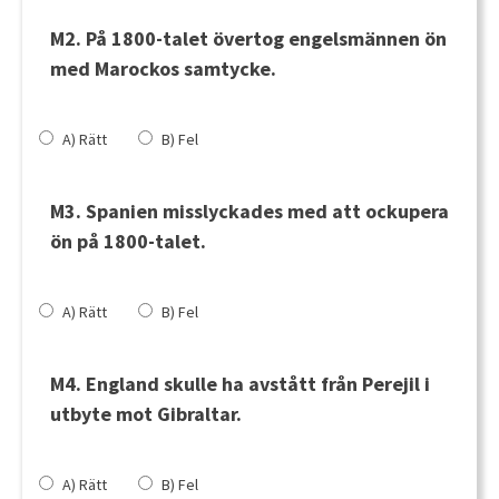
M2. På 1800-talet övertog engelsmännen ön
med Marockos samtycke.
A) Rätt
B) Fel
M3. Spanien misslyckades med att ockupera
ön på 1800-talet.
A) Rätt
B) Fel
M4. England skulle ha avstått från Perejil i
utbyte mot Gibraltar.
A) Rätt
B) Fel