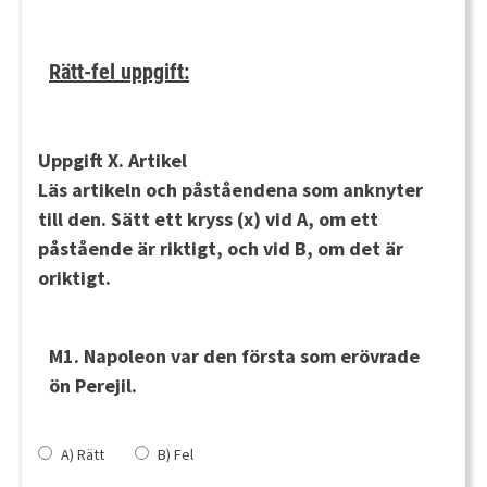
Rätt-fel uppgift:
Uppgift X. Artikel
Läs artikeln och påståendena som anknyter
till den. Sätt ett kryss (x) vid
A
, om ett
påstående är riktigt, och vid
B
, om det är
oriktigt.
M1. Napoleon var den första som erövrade
ön Perejil.
A) Rätt
B) Fel