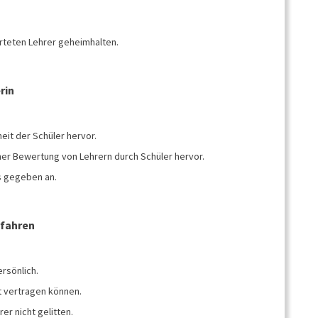
rteten Lehrer geheimhalten.
rin
eit der Schüler hervor.
ner Bewertung von Lehrern durch Schüler hervor.
ls gegeben an.
rfahren
rsönlich.
it vertragen können.
r nicht gelitten.