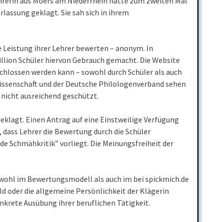
rerin aus Moers am Niederrhein hatte zum zweiten Mal
lassung geklagt. Sie sah sich in ihrem
e Leistung ihrer Lehrer bewerten – anonym. In
illion Schüler hiervon Gebrauch gemacht. Die Website
schlossen werden kann – sowohl durch Schüler als auch
Wissenschaft und der Deutsche Philologenverband sehen
 nicht ausreichend geschützt.
eklagt. Einen Antrag auf eine Einstweilige Verfügung
 dass Lehrer die Bewertung durch die Schüler
e Schmähkritik” vorliegt. Die Meinungsfreiheit der
sowohl im Bewertungsmodell als auch im bei spickmich.de
ld oder die allgemeine Persönlichkeit der Klägerin
onkrete Ausübung ihrer beruflichen Tätigkeit.