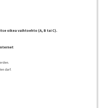
itse oikea vaihtoehto (A, B tai C).
Internet
werden.
en darf.