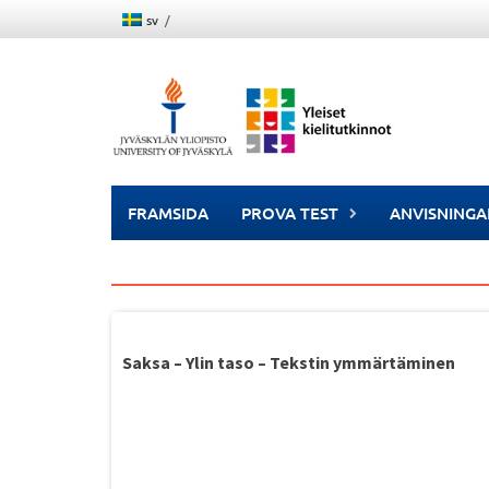
Skip
sv
to
content
FRAMSIDA
PROVA TEST
ANVISNINGA
Saksa – Ylin taso – Tekstin ymmärtäminen