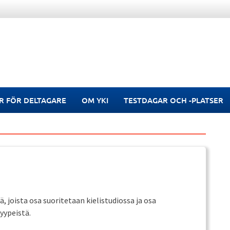
R FÖR DELTAGARE
OM YKI
TESTDAGAR OCH -PLATSER
 joista osa suoritetaan kielistudiossa ja osa
yypeistä.