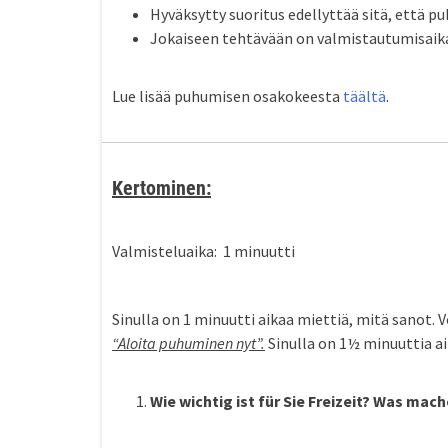
Hyväksytty suoritus edellyttää sitä, että p
Jokaiseen tehtävään on valmistautumisaika
Lue lisää puhumisen osakokeesta
täältä
.
Kertominen:
Valmisteluaika: 1 minuutti
Sinulla on 1 minuutti aikaa miettiä, mitä sanot. 
“Aloita puhuminen nyt”
.
Sinulla on 1½ minuuttia ai
Wie wichtig ist für Sie Freizeit? Was mache