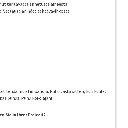
uhut tehtävässä annetusta aiheesta!
. Vastausajan näet tehtävävihkosta.
Voit tehdä muistiinpanoja.
Puhu vasta sitten, kun kuulet
:
kaa puhua. Puhu koko ajan!
n Sie in Ihrer Freizeit?