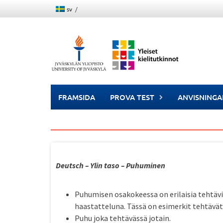
Skip
sv
to
content
FRAMSIDA
PROVA TEST
ANVISNINGA
Deutsch – Ylin taso – Puhuminen
Puhumisen osakokeessa on erilaisia tehtäviä,
haastatteluna. Tässä on esimerkit tehtävät
Puhu joka tehtävässä jotain.