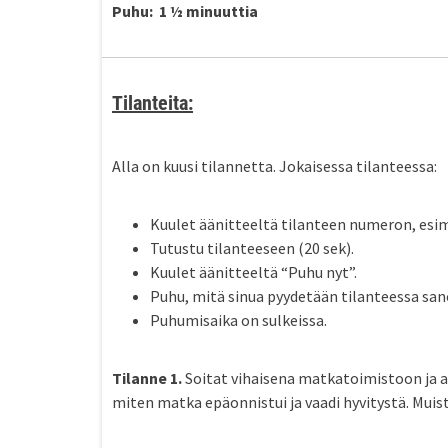
Puhu: 1 ½ minuuttia
Tilanteita:
Alla on kuusi tilannetta. Jokaisessa tilanteessa:
Kuulet äänitteeltä tilanteen numeron, esime
Tutustu tilanteeseen (20 sek).
Kuulet äänitteeltä “Puhu nyt”.
Puhu, mitä sinua pyydetään tilanteessa sa
Puhumisaika on sulkeissa.
Tilanne 1.
Soitat vihaisena matkatoimistoon ja 
miten matka epäonnistui ja vaadi hyvitystä. Muist