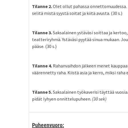
Tilanne 2.
Olet ollut pahassa onnettomuudessa. Toi
selitä mistä syystä soitat ja kiitä avusta. (30 s.)
Tilanne 3.
Saksalainen ystäväsi soittaa ja kertoo,
teatteriryhmä. Ystäväsi pyytää sinua mukaan. Joud
pääse. (30 s.)
Tilanne 4.
Rahanvaihdon jälkeen menet kauppaan,
väärennetty raha. Kiistä asia ja kerro, miksi raha e
Tilanne 5.
Saksalainen työkaverisi täyttää vuosia
pidät lyhyen onnittelupuheen.
(30 sek)
Puheenvuoro: