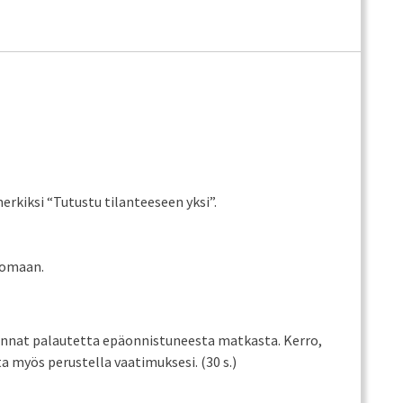
rkiksi “Tutustu tilanteeseen yksi”.
nomaan.
annat palautetta epäonnistuneesta matkasta. Kerro,
a myös perustella vaatimuksesi. (30 s.)