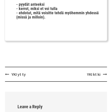
- pyydät anteeksi
- kerrot, miksi et voi tulla
- ehdotat, mitä voisitte tehdä myöhemmin yhdessä
(missä ja milloin).
Post
YKI yt ty
YKI kt ki
navigation
Leave a Reply