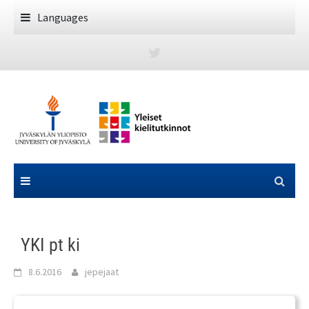
Skip
Languages
to
content
YKI pt ki
8.6.2016
jepejaat