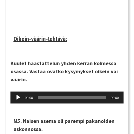
Oikein-väärin-tehtävä:
Kuulet haastattelun
yhden kerran
kolmessa
osassa. Vastaa ovatko kysymykset oikein vai
väärin.
Audio
00:00
00:00
Player
M5. Naisen asema oli parempi pakanoiden
uskonnossa.