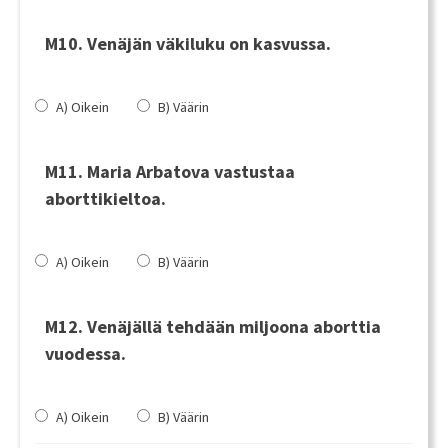
M10. Venäjän väkiluku on kasvussa.
A) Oikein
B) Väärin
M11. Maria Arbatova vastustaa
aborttikieltoa.
A) Oikein
B) Väärin
M12. Venäjällä tehdään miljoona aborttia
vuodessa.
A) Oikein
B) Väärin