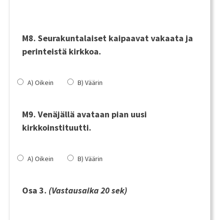
M8. Seurakuntalaiset kaipaavat vakaata ja
perinteistä kirkkoa.
A) Oikein
B) Väärin
M9. Venäjällä avataan pian uusi
kirkkoinstituutti.
A) Oikein
B) Väärin
Osa 3.
(
Vastausaika 20 sek)