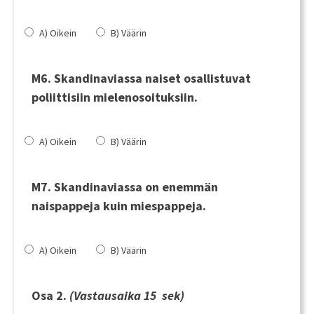
A) Oikein
B) Väärin
M6. Skandinaviassa naiset osallistuvat
poliittisiin mielenosoituksiin.
A) Oikein
B) Väärin
M7. Skandinaviassa on enemmän
naispappeja kuin miespappeja.
A) Oikein
B) Väärin
Osa 2.
(
Vastausaika 15 sek)