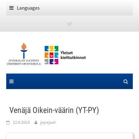
Skip
Languages
to
content
Venäjä Oikein-väärin (YT-PY)
22.6.2016
jepejaat