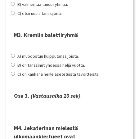
B) valmentaa tanssiryhmää.
C) etsii uusia tanssijoita.
M3. Kremlin balettiryhmä
A) muodostuu huipputanssijoista.
B) on tanssinut yhdessä neljä vuotta.
C) on kaukana heille asetetuista tavoitteista.
Osa 3.
(Vastausaika 20 sek)
M4. Jekaterinan mielestä
ulkomaankiertueet ovat