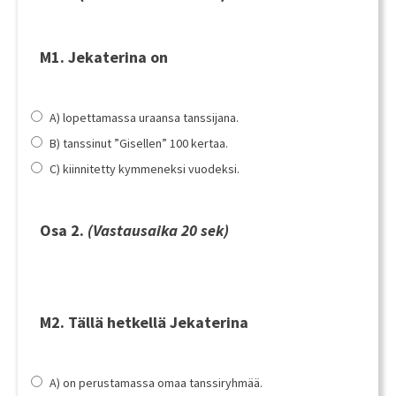
M1. Jekaterina on
A) lopettamassa uraansa tanssijana.
B) tanssinut ”Gisellen” 100 kertaa.
C) kiinnitetty kymmeneksi vuodeksi.
Osa 2.
(Vastausaika 20 sek)
M2. Tällä hetkellä Jekaterina
A) on perustamassa omaa tanssiryhmää.