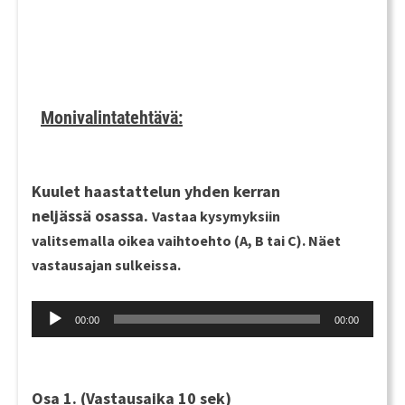
Monivalintatehtävä:
Kuulet haastattelun
yhden kerran
neljässä osassa.
Vastaa kysymyksiin
valitsemalla oikea vaihtoehto (A, B tai C). Näet
vastausajan sulkeissa.
Audio
00:00
00:00
Player
Osa 1.
(Vastausaika 10 sek)