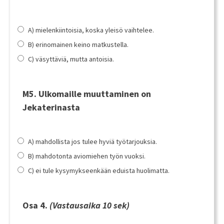
A) mielenkiintoisia, koska yleisö vaihtelee.
B) erinomainen keino matkustella.
C) väsyttäviä, mutta antoisia.
M5. Ulkomaille muuttaminen on
Jekaterinasta
A) mahdollista jos tulee hyviä työtarjouksia.
B) mahdotonta aviomiehen työn vuoksi.
C) ei tule kysymykseenkään eduista huolimatta.
Osa 4.
(Vastausaika 10 sek)