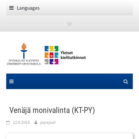
Skip
Languages
to
content
Venäjä monivalinta (KT-PY)
22.6.2016
jepejaat