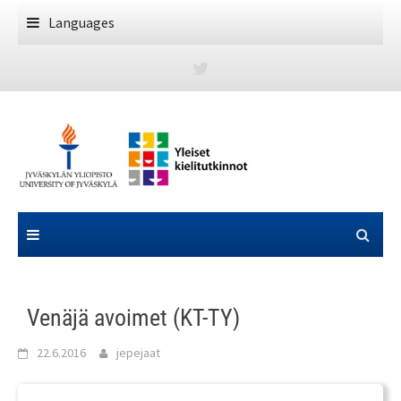
Skip
Languages
to
content
Venäjä avoimet (KT-TY)
22.6.2016
jepejaat