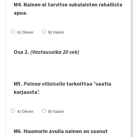
M4. Nainen ei tarvitse sukulaisten rahallista
apua.
A) Oikein
B) Väärin
Osa 2.
(Vastausaika 20 sek)
M5.
Painaa villaisella
tarkoittaa ’vaatia
korjausta’.
A) Oikein
B) Väärin
M6. Huumorin avulla nainen on saanut