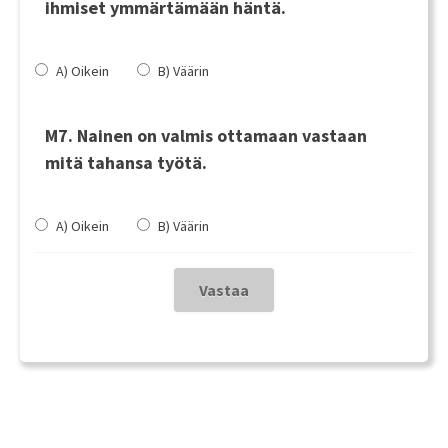
ihmiset ymmärtämään häntä.
A) Oikein
B) Väärin
M7. Nainen on valmis ottamaan vastaan
mitä tahansa työtä.
A) Oikein
B) Väärin