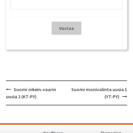
Post
Suomi oikein-vaarin
Suomi monivalinta uusia 1
navigation
uusia 2 (KT-PY)
(YT-PY)