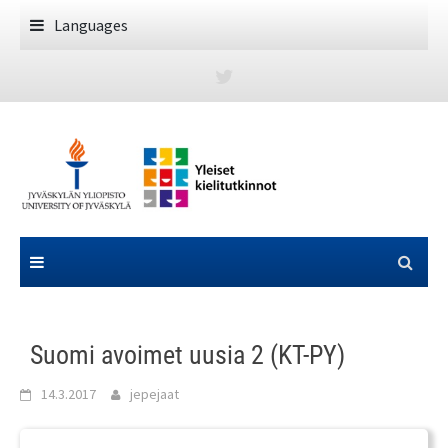
Skip
Languages
to
content
Suomi avoimet uusia 2 (KT-PY)
14.3.2017
jepejaat