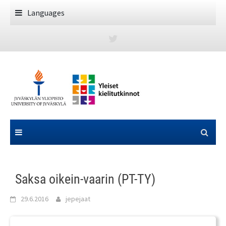
Skip
Languages
to
content
Saksa oikein-vaarin (PT-TY)
29.6.2016
jepejaat