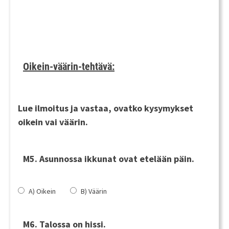
Oikein-väärin-tehtävä:
Lue ilmoitus ja vastaa, ovatko kysymykset
oikein vai väärin.
M5. Asunnossa ikkunat ovat etelään päin.
A) Oikein
B) Väärin
M6. Talossa on hissi.