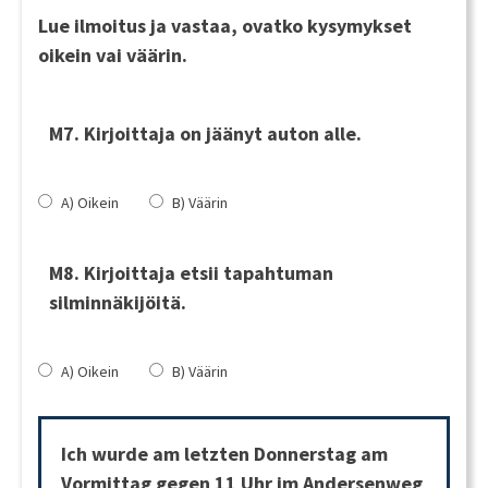
Lue ilmoitus ja vastaa, ovatko kysymykset
oikein vai väärin.
M7. Kirjoittaja on jäänyt auton alle.
A) Oikein
B) Väärin
M8. Kirjoittaja etsii tapahtuman
silminnäkijöitä.
A) Oikein
B) Väärin
Ich wurde am letzten Donnerstag am
Vormittag gegen 11 Uhr im Andersenweg