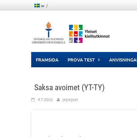
Skip
sv
to
content
FRAMSIDA
PROVA TEST
ANVISNINGA
Saksa avoimet (YT-TY)
4.7.2016
jepejaat