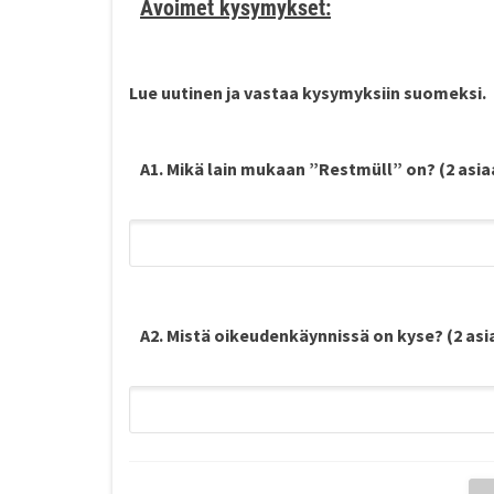
Avoimet kysymykset:
Lue uutinen ja vastaa kysymyksiin
suomeksi
.
A1. Mikä lain mukaan ”Restmüll” on? (2 asia
A2. Mistä oikeudenkäynnissä on kyse? (2 asi