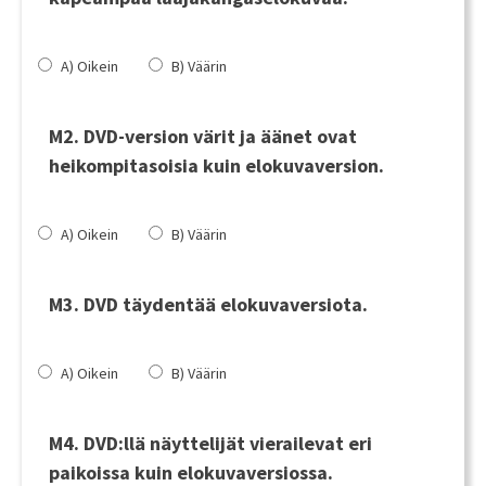
A) Oikein
B) Väärin
M2. DVD-version värit ja äänet ovat
heikompitasoisia kuin elokuvaversion.
A) Oikein
B) Väärin
M3. DVD täydentää elokuvaversiota.
A) Oikein
B) Väärin
M4. DVD:llä näyttelijät vierailevat eri
paikoissa kuin elokuvaversiossa.