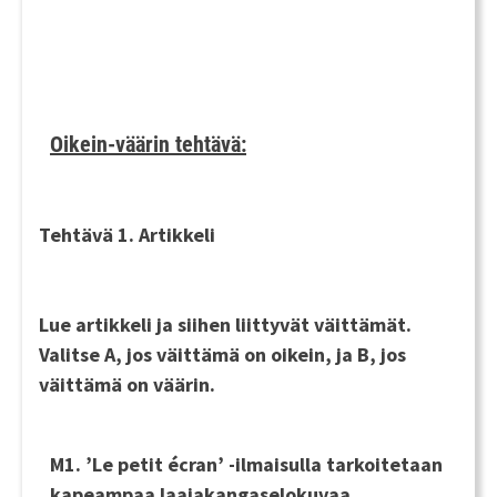
Oikein-väärin tehtävä:
Tehtävä 1. Artikkeli
Lue artikkeli ja siihen liittyvät väittämät.
Valitse
A
, jos väittämä on oikein, ja
B
, jos
väittämä on väärin.
M1. ’Le petit écran’ -ilmaisulla tarkoitetaan
kapeampaa laajakangaselokuvaa.