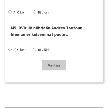
A) Oikein
B) Väärin
M5. DVD:llä nähdään Audrey Tautoun
hieman erikoisemmat puolet.
A) Oikein
B) Väärin