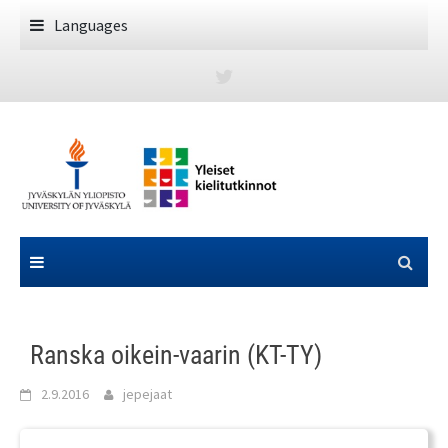
Skip
Languages
to
content
Ranska oikein-vaarin (KT-TY)
2.9.2016
jepejaat