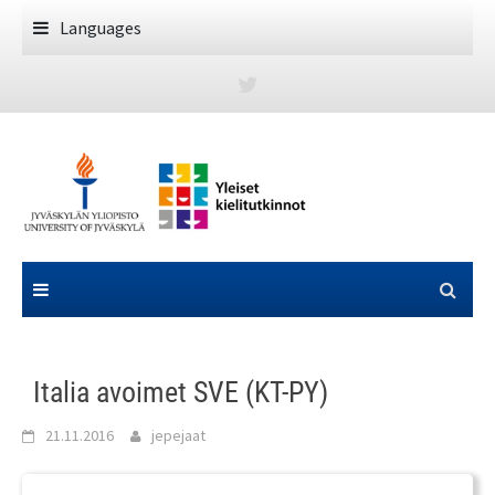
Skip
Languages
to
content
Italia avoimet SVE (KT-PY)
21.11.2016
jepejaat