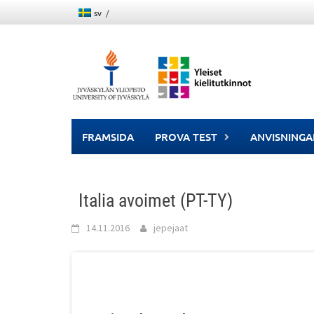
Skip
sv
to
content
FRAMSIDA
PROVA TEST
ANVISNINGA
Italia avoimet (PT-TY)
14.11.2016
jepejaat