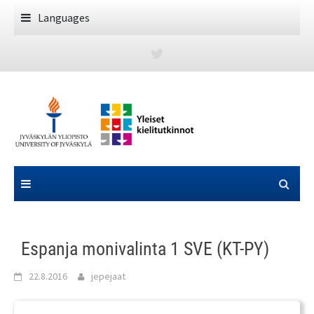
Skip
Languages
to
content
Espanja monivalinta 1 SVE (KT-PY)
22.8.2016
jepejaat