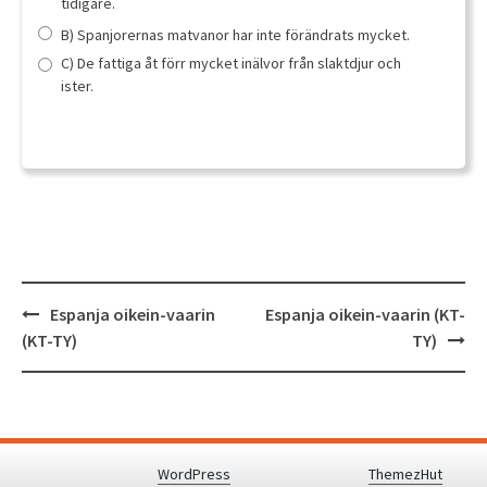
tidigare.
B) Spanjorernas matvanor har inte förändrats mycket.
C) De fattiga åt förr mycket inälvor från slaktdjur och
ister.
Post
Espanja oikein-vaarin
Espanja oikein-vaarin (KT-
navigation
(KT-TY)
TY)
Proudly powered by
WordPress
.
|
Theme: Awaken by
ThemezHut
.