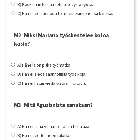
B) Koska hän haluaa tehdä kevyttä työtä.
C) Hän tulee huonosti toimeen esimiehensä kanssa.
M2. Miksi Mariana työskentelee kotoa
käsin?
A) Hänellä on pitkä työmatka.
B) Hän ei siedä säännöllisiä työaikoja.
C) Hän ei halua viedä lastaan hoitoon.
M3. Mitä Agustínista sanotaan?
A) Hän on aina voinut tehdä mitä haluaa.
B) Hän tulee toimeen tuloillaan.