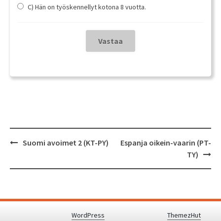
C) Hän on työskennellyt kotona 8 vuotta.
Post
Suomi avoimet 2 (KT-PY)
Espanja oikein-vaarin (PT-
navigation
TY)
Proudly powered by
WordPress
.
|
Theme: Awaken by
ThemezHut
.