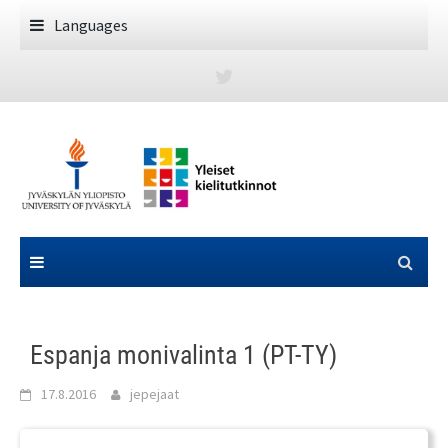
Skip
Languages
to
content
Espanja monivalinta 1 (PT-TY)
17.8.2016
jepejaat