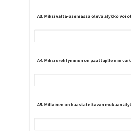
A3. Miksi valta-asemassa oleva älykkö voi ol
A4. Miksi erehtyminen on päättäjille niin vai
A5. Millainen on haastateltavan mukaan äly