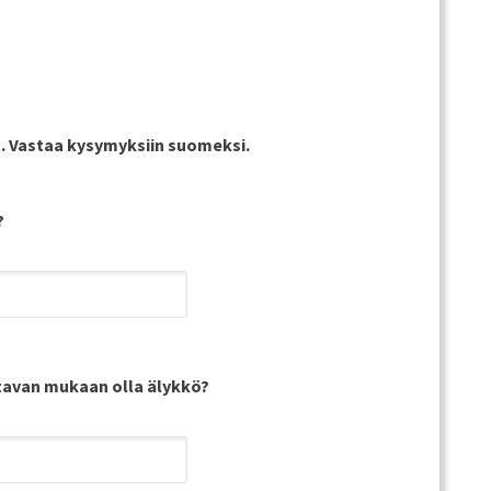
t. Vastaa kysymyksiin
suomeksi
.
?
ltavan mukaan olla älykkö?