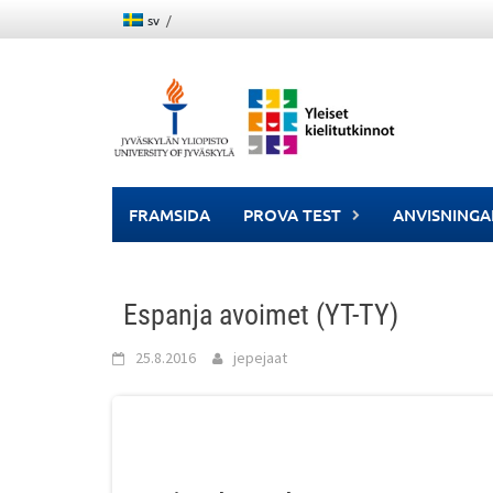
Skip
sv
to
content
FRAMSIDA
PROVA TEST
ANVISNINGA
Espanja avoimet (YT-TY)
25.8.2016
jepejaat