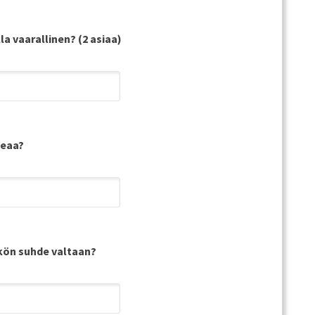
la vaarallinen? (2 asiaa)
keaa?
kön suhde valtaan?