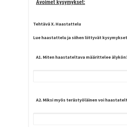
Avoimet kysymykset:
Tehtävä X. Haastattelu
Lue haastattelu ja siihen liittyvät kysymykse
A1. Miten haastateltava määrittelee älykön
A2. Miksi myös terästyöläinen voi haastate