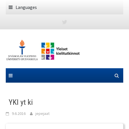
Skip
Languages
to
content
YKI yt ki
9.6.2016
jepejaat