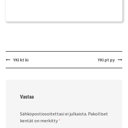
Post
YKI kt ki
YKI pt py
navigation
Vastaa
Sähköpostiosoitettasi ei julkaista.
Pakolliset
kentät on merkitty
*