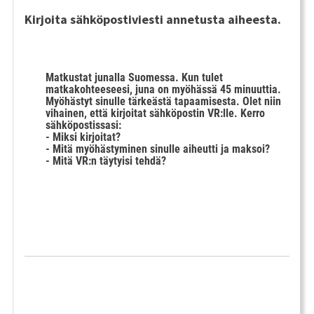
Kirjoita sähköpostiviesti annetusta aiheesta.
Matkustat junalla Suomessa. Kun tulet
matkakohteeseesi, juna on myöhässä 45 minuuttia.
Myöhästyt sinulle tärkeästä tapaamisesta. Olet niin
vihainen, että kirjoitat sähköpostin VR:lle. Kerro
sähköpostissasi:
- Miksi kirjoitat?
- Mitä myöhästyminen sinulle aiheutti ja maksoi?
- Mitä VR:n täytyisi tehdä?