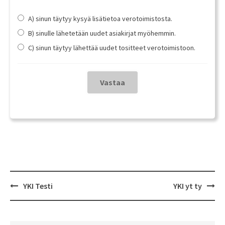
A) sinun täytyy kysyä lisätietoa verotoimistosta.
B) sinulle lähetetään uudet asiakirjat myöhemmin.
C) sinun täytyy lähettää uudet tositteet verotoimistoon.
Post
YKI Testi
YKI yt ty
navigation