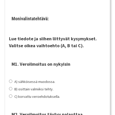
Monivalintatehtävä:
Lue tiedote ja siihen liittyvät kysymykset.
Valitse oikea vaihtoehto (A, B tai C).
M1. Veroilmoitus on nykyisin
A) sähköisessä muodossa.
B) osittain valmiiksi tehty.
C) korvattu veroehdotuksella.
M2. Veroilmoitus täytyy palauttaa