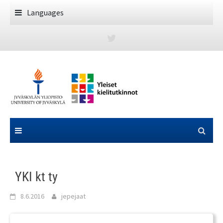
Skip
Languages
to
content
YKI kt ty
8.6.2016
jepejaat