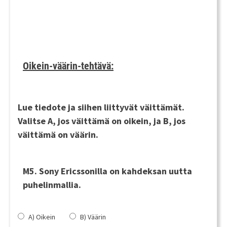
Oikein-väärin-tehtävä:
Lue tiedote ja siihen liittyvät väittämät.
Valitse
A
, jos väittämä on oikein, ja
B
, jos
väittämä on väärin.
M5. Sony Ericssonilla on kahdeksan uutta
puhelinmallia.
A) Oikein
B) Väärin