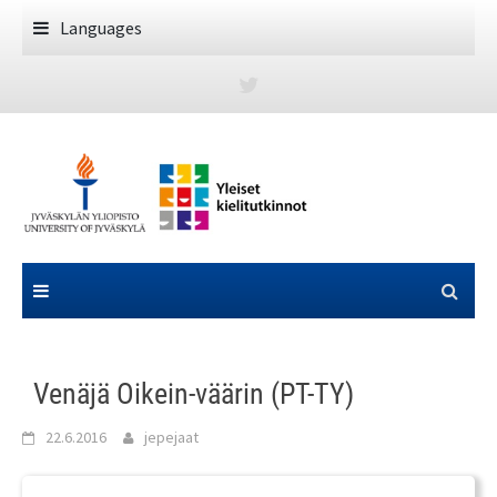
Skip
Languages
to
content
Venäjä Oikein-väärin (PT-TY)
22.6.2016
jepejaat