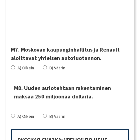
M7. Moskovan kaupunginhallitus ja Renault
aloittavat yhteisen autotuotannon.
A) Oikein
B) Väärin
M8. Uuden autotehtaan rakentaminen
maksaa 250 miljoonaa dollaria.
A) Oikein
B) Väärin
РУССКАЯ СКАЗКА: "РЕНО" ПО ЦЕНЕ