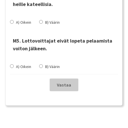
heille kateellisia.
A) Oikein
B) Väärin
M5. Lottovoittajat eivät lopeta pelaamista
voiton jälkeen.
A) Oikein
B) Väärin