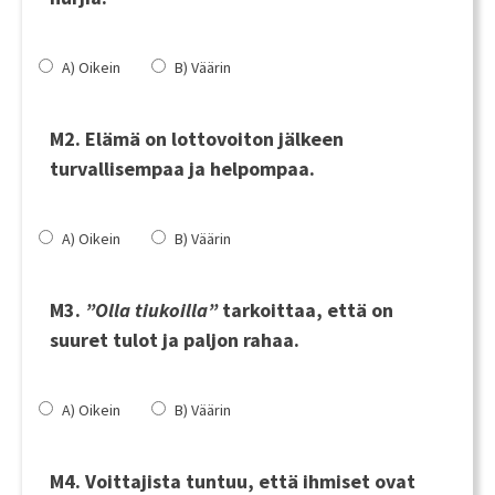
A) Oikein
B) Väärin
M2. Elämä on lottovoiton jälkeen
turvallisempaa ja helpompaa.
A) Oikein
B) Väärin
M3.
”Olla tiukoilla”
tarkoittaa, että on
suuret tulot ja paljon rahaa.
A) Oikein
B) Väärin
M4. Voittajista tuntuu, että ihmiset ovat