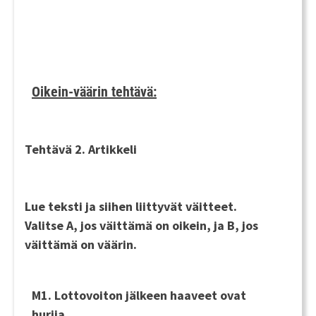
Oikein-väärin tehtävä:
Tehtävä 2. Artikkeli
Lue teksti ja siihen liittyvät väitteet.
Valitse
A
, jos väittämä on oikein, ja
B
, jos
väittämä on väärin.
M1. Lottovoiton jälkeen haaveet ovat
hurjia.