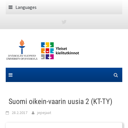
Skip
Languages
to
content
Suomi oikein-vaarin uusia 2 (KT-TY)
28.2.2017
jepejaat