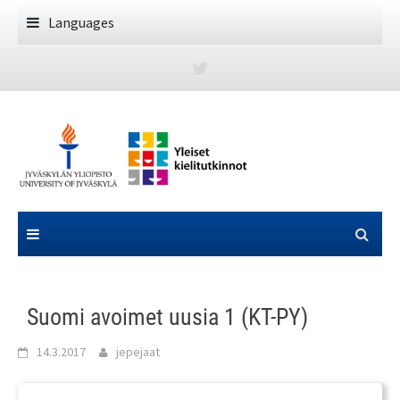
Skip
Languages
to
content
Suomi avoimet uusia 1 (KT-PY)
14.3.2017
jepejaat