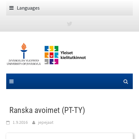
Skip
Languages
to
content
Ranska avoimet (PT-TY)
1.9.2016
jepejaat