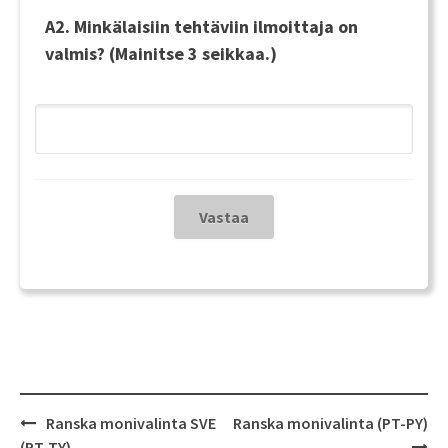
A2. Minkälaisiin tehtäviin ilmoittaja on
valmis? (Mainitse 3 seikkaa.)
Post
Ranska monivalinta SVE
Ranska monivalinta (PT-PY)
navigation
(PT-TY)