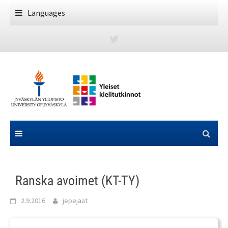
Skip
Languages
to
content
Ranska avoimet (KT-TY)
2.9.2016
jepejaat