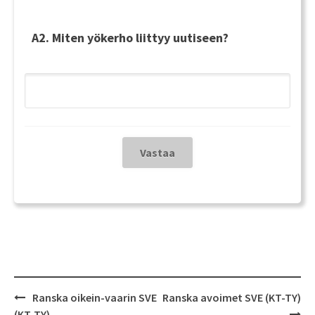
A2. Miten yökerho liittyy uutiseen?
Post
Ranska oikein-vaarin SVE
Ranska avoimet SVE (KT-TY)
navigation
(KT-TY)