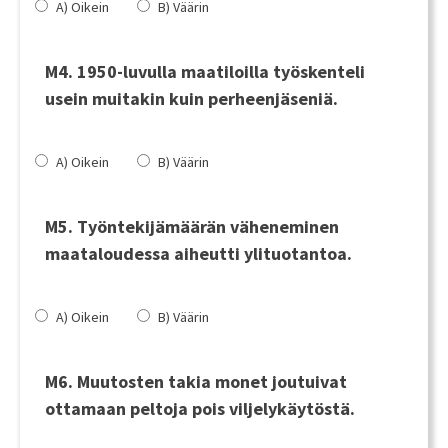
A) Oikein
B) Väärin
M4. 1950-luvulla maatiloilla työskenteli
usein muitakin kuin perheenjäseniä.
A) Oikein
B) Väärin
M5. Työntekijämäärän väheneminen
maataloudessa aiheutti ylituotantoa.
A) Oikein
B) Väärin
M6. Muutosten takia monet joutuivat
ottamaan peltoja pois viljelykäytöstä.