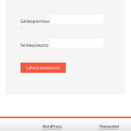
Sähköpostiosoite
*
Verkkosivusto
Proudly powered by
WordPress
.
|
Theme: Awaken by
ThemezHut
.