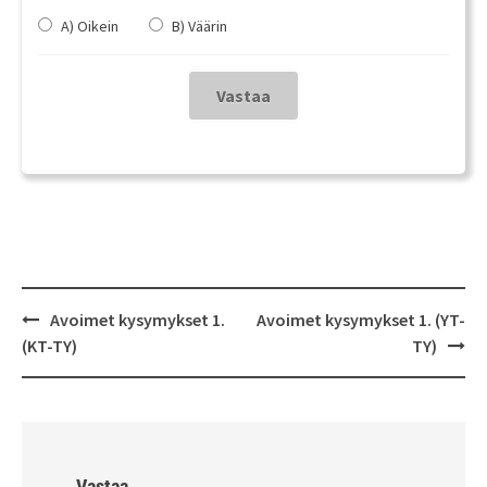
A) Oikein
B) Väärin
Post
Avoimet kysymykset 1.
Avoimet kysymykset 1. (YT-
navigation
(KT-TY)
TY)
Vastaa