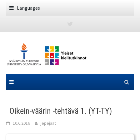
Skip
Languages
to
content
Oikein-väärin -tehtävä 1. (YT-TY)
10.6.2016
jepejaat