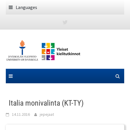
Skip
Languages
to
content
Italia monivalinta (KT-TY)
14.11.2016
jepejaat