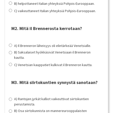
B) helpottaneet Italian yhteyksiä Pohjois-Eurooppaan.
C) vaikeuttaneet Italian yhteyksiä Pohjois-Eurooppaan.
M2. Mitä il Brennerosta kerrotaan?
A) Il Brenneron läheisyys oli elintärkeää Venetsialle.
B) Saksalaiset hyökkäsivät Venetsiaan il Brenneron
kautta.
C) Venetsian kauppatiet kulkivat il Brenneron kautta.
M3. Mitä siirtokuntien synnystä sanotaan?
A) Rantojen jyrkät kalliot vaikeuttivat siirtokuntien
perustamista.
B) Osa siirtokunnista on mannereurooppalaisten