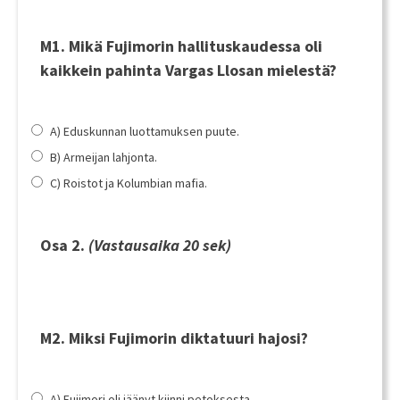
M1. Mikä Fujimorin hallituskaudessa oli
kaikkein pahinta Vargas Llosan mielestä?
A) Eduskunnan luottamuksen puute.
B) Armeijan lahjonta.
C) Roistot ja Kolumbian mafia.
Osa 2.
(Vastausaika 20 sek)
M2. Miksi Fujimorin diktatuuri hajosi?
A) Fujimori oli jäänyt kiinni petoksesta.