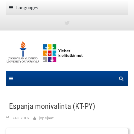
Skip
Languages
to
content
Espanja monivalinta (KT-PY)
24.8.2016
jepejaat