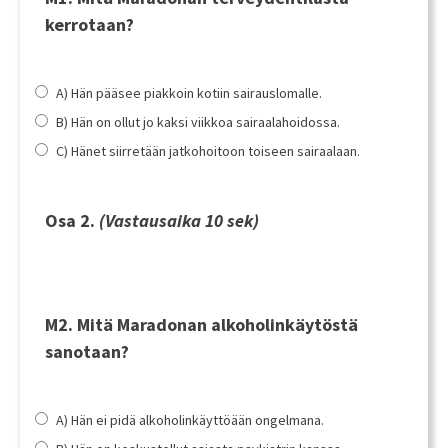
kerrotaan?
A) Hän pääsee piakkoin kotiin sairauslomalle.
B) Hän on ollut jo kaksi viikkoa sairaalahoidossa.
C) Hänet siirretään jatkohoitoon toiseen sairaalaan.
Osa 2.
(Vastausaika 10 sek)
M2. Mitä Maradonan alkoholinkäytöstä
sanotaan?
A) Hän ei pidä alkoholinkäyttöään ongelmana.