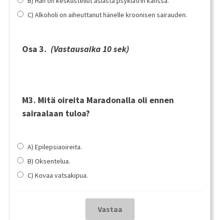
B) Hän on keskustellut asiasta psykiatrin kanssa.
C) Alkoholi on aiheuttanut hänelle kroonisen sairauden.
Osa 3.
(Vastausaika 10 sek)
M3. Mitä oireita Maradonalla oli ennen
sairaalaan tuloa?
A) Epilepsiaoireita.
B) Oksentelua.
C) Kovaa vatsakipua.