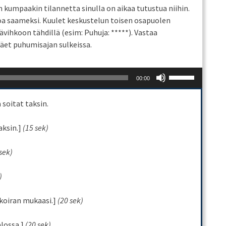
 kumpaakin tilannetta sinulla on aikaa tutustua niihin.
anoa saameksi. Kuulet keskustelun toisen osapuolen
vihkoon tähdillä (esim: Puhuja: *****). Vastaa
et puhumisajan sulkeissa.
Use
00:00
Up/Down
Arrow
 soitat taksin.
keys
to
aksin.]
(15 sek)
increase
or
sek)
decrease
volume.
)
a koiran mukaasi.]
(20 sek)
alossa.]
(20 sek)