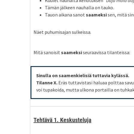
Kuulet nauhalta kehotuksen
“Daja maid daj
Tämän jälkeen nauhalla on tauko.
Tauon aikana sanot
saameksi
sen, mitä si
Näet puhumisajan sulkeissa.
Mitä sanoisit
saameksi
seuraavissa tilanteissa:
Sinulla on saamenkielisiä tuttavia kylässä.
Tilanne X.
Eräs tuttavistasi haluaa polttaa savuk
voi tupakoida, mutta ulkona portailla on tuhka
Tehtävä 1. Keskusteluja