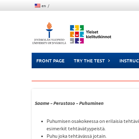
Skip
en
to
content
FRONT PAGE
TRY THE TEST
INSTRUC
Saame – Perustaso – Puhuminen
Puhumisen osakokeessa on erilaisia tehtäviä
esimerkit tehtävätyypeistä.
Puhu joka tehtävässä jotain.