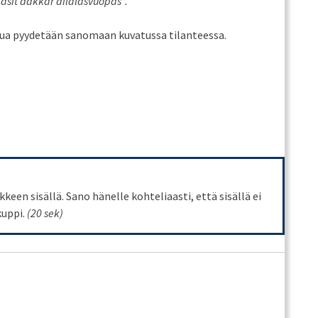
ašit dákkár dilálašvuo
pas”.
nua pyydetään sanomaan kuvatussa tilanteessa.
keen sisällä. Sano hänelle kohteliaasti, että sisällä ei
kuppi.
(20 sek)