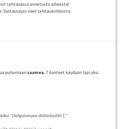
uhut tehtävässä annetusta aiheesta!
. Vastausajan näet tehtävävihkosta.
outua puhumaan
saamea.
Tilanteet käydään läpi yksi
kiksi
“
Oahpásmuva dilálašvuhtii 1.”