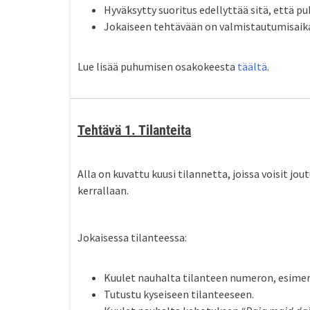
Hyväksytty suoritus edellyttää sitä, että p
Jokaiseen tehtävään on valmistautumisaika
Lue lisää puhumisen osakokeesta
täältä
.
Tehtävä 1. Tilanteita
Alla on kuvattu kuusi tilannetta, joissa voisit j
kerrallaan.
Jokaisessa tilanteessa:
Kuulet nauhalta tilanteen numeron, esimer
Tutustu kyseiseen tilanteeseen.