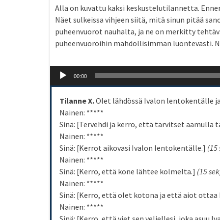
Alla on kuvattu kaksi keskustelutilannetta. Ennen
Näet sulkeissa vihjeen siitä, mitä sinun pitää s
puheenvuorot nauhalta, ja ne on merkitty tehtävä
puheenvuoroihin mahdollisimman luontevasti. Nä
Audio
00:00
Player
Tilanne X.
Olet lähdössä Ivalon lentokentälle ja
Nainen: *****
Sinä: [Tervehdi ja kerro, että tarvitset aamulla t
Nainen: *****
Sinä: [Kerrot aikovasi Ivalon lentokentälle.]
(15 
Nainen: *****
Sinä: [Kerro, että kone lähtee kolmelta.]
(15 sek
Nainen: *****
Sinä: [Kerro, että olet kotona ja että aiot otta
Nainen: *****
Sinä: [Kerro, että viet sen veljellesi, joka asuu Iv