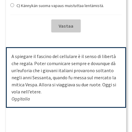
C) Kännykän suoma vapaus muistuttaa lentämistä.
A spiegare il fascino del cellulare è il senso di libertà
che regala. Poter comunicare sempre e dovunque dà
un’euforia che i giovani italiani provarono soltanto
negli anni Sessanta, quando fu messa sul mercato la
mitica Vespa. Allora si viaggiava su due ruote. Oggi si
vola nell’etere.
Oggitalia