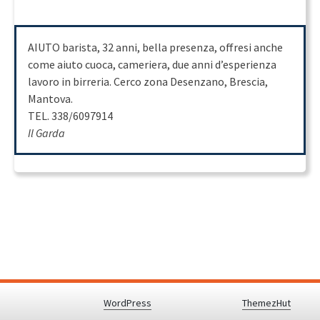
AIUTO barista, 32 anni, bella presenza, offresi anche
come aiuto cuoca, cameriera, due anni d’esperienza
lavoro in birreria. Cerco zona Desenzano, Brescia,
Mantova.
TEL. 338/6097914
Il Garda
Proudly powered by
WordPress
.
|
Theme: Awaken by
ThemezHut
.