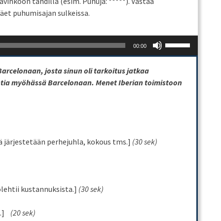
vihkoon tähdillä (esim. Puhuja: *****). Vastaa
et puhumisajan sulkeissa.
Use
00:00
Up/Down
Arrow
Barcelonaan, josta sinun oli tarkoitus jatkaa
keys
ntia myöhässä Barcelonaan. Menet Iberian toimistoon
to
increase
or
decrease
volume.
ä järjestetään perhejuhla, kokous tms.]
(30 sek)
lehtii kustannuksista.]
(30 sek)
.]
(20 sek)