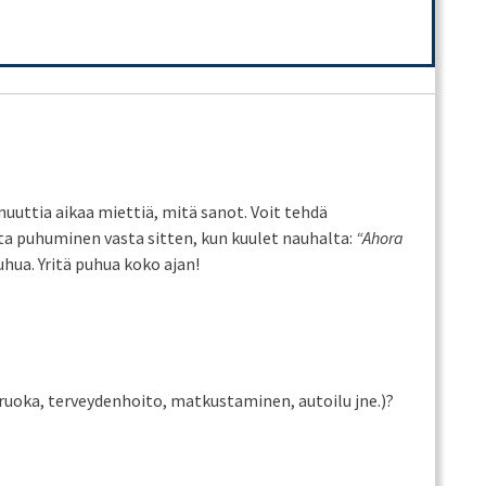
nuuttia aikaa miettiä, mitä sanot. Voit tehdä
ita puhuminen vasta sitten, kun kuulet nauhalta:
“Ahora
uhua. Yritä puhua koko ajan!
 ruoka, terveydenhoito, matkustaminen, autoilu jne.)?