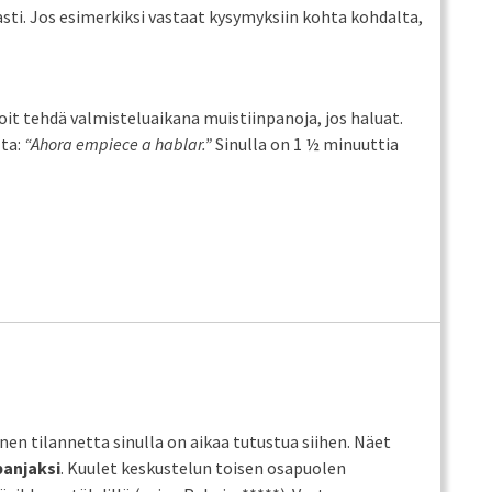
sti. Jos esimerkiksi vastaat kysymyksiin kohta kohdalta,
Voit tehdä valmisteluaikana muistiinpanoja, jos haluat.
lta:
“Ahora empiece a hablar.”
Sinulla on 1 ½ minuuttia
en tilannetta sinulla on aikaa tutustua siihen. Näet
panjaksi
. Kuulet keskustelun toisen osapuolen