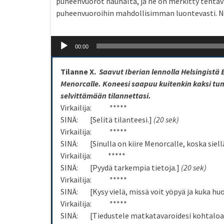
puheenvuorot nauhalta, ja ne on merkitty tehtävä
puheenvuoroihin mahdollisimman luontevasti. Nä
Audio
00:00
Player
Tilanne X.
Saavut Iberian lennolla Helsingistä 
Menorcalle. Koneesi saapuu kuitenkin kaksi tu
selvittämään tilannettasi.
Virkailija: *****
SINÄ: [Selitä tilanteesi.]
(20 sek)
Virkailija: *****
SINÄ: [Sinulla on kiire Menorcalle, koska siell
Virkailija: *****
SINÄ: [Pyydä tarkempia tietoja.]
(20 sek)
Virkailija: *****
SINÄ: [Kysy vielä, missä voit yöpyä ja kuka huo
Virkailija: *****
SINÄ: [Tiedustele matkatavaroidesi kohtaloa