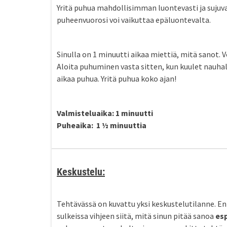
Yritä puhua mahdollisimman luontevasti ja sujuva
puheenvuorosi voi vaikuttaa epäluontevalta.
Sinulla on 1 minuutti aikaa miettiä, mitä sanot. 
Aloita puhuminen vasta sitten, kun kuulet nauha
aikaa puhua. Yritä puhua koko ajan!
Valmisteluaika: 1 minuutti
Puheaika: 1 ½ minuuttia
Keskustelu:
Tehtävässä on kuvattu yksi keskustelutilanne. Enn
sulkeissa vihjeen siitä, mitä sinun pitää sanoa
es