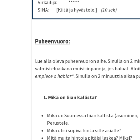
Virkailija: *****
SINÄ: [Kiitä ja hyvästele.]
(10 sek)
Puheenvuoro:
Lue alla oleva puheenvuoron aihe. Sinulla on 2 mi
valmisteluaikana muistiinpanoja, jos haluat. Alo
empiece a hablar
“
. Sinulla on 2 minuuttia aikaa p
1. Mikä on liian kallista?
Mikä on Suomessa liian kallista (asuminen,
Perustele.
Mikä olisi sopiva hinta sille asialle?
Mitä muita hintoja pitäisi laskea? Miksi?