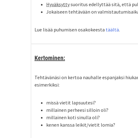
Hyväksytty
suoritus edellyttää sitä, että p
Jokaiseen tehtävään on valmistautumisaika
Lue lisää puhumisen osakokeesta
täältä
.
Kertominen:
Tehtävänäsi on kertoa nauhalle espanjaksi hiukan 
esimerkiksi:
missä vietit lapsuutesi?
millainen perheesi silloin oli?
millainen koti sinulla oli?
kenen kanssa leikit/vietit lomia?