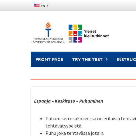
Skip
en
to
content
FRONT PAGE
TRY THE TEST
INSTRUC
Espanja – Keskitaso – Puhuminen
Puhumisen osakokeessa on erilaisia tehtäviä
tehtävätyypeistä.
Puhu joka tehtävässä jotain.