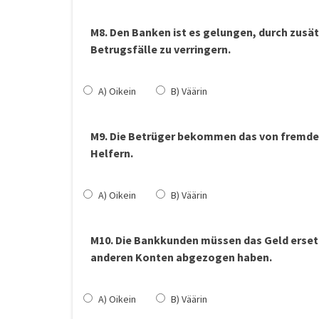
M8. Den Banken ist es gelungen, durch zusät
Betrugsfälle zu verringern.
A) Oikein
B) Väärin
M9. Die Betrüger bekommen das von fremden
Helfern.
A) Oikein
B) Väärin
M10. Die Bankkunden müssen das Geld ersetz
anderen Konten abgezogen haben.
A) Oikein
B) Väärin