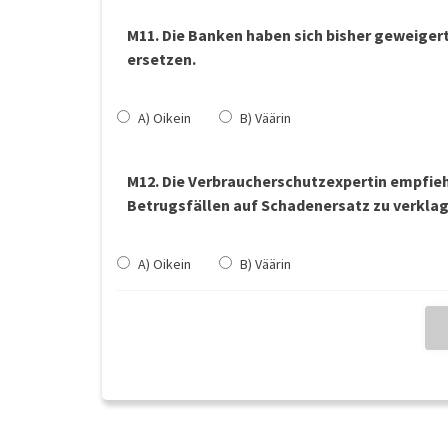
M11. Die Banken haben sich bisher geweiger
ersetzen.
A) Oikein
B) Väärin
M12. Die Verbraucherschutzexpertin empfieh
Betrugsfällen auf Schadenersatz zu verkla
A) Oikein
B) Väärin