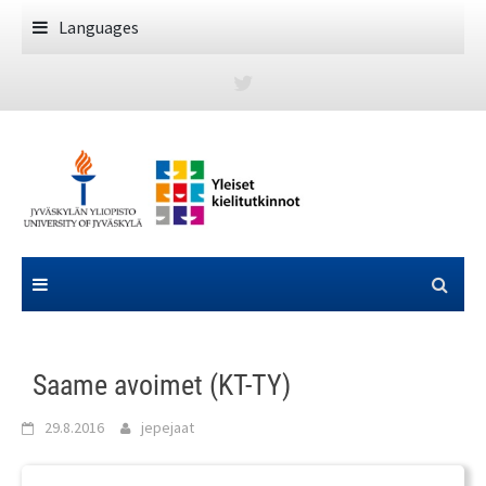
Skip
Languages
to
content
Saame avoimet (KT-TY)
29.8.2016
jepejaat