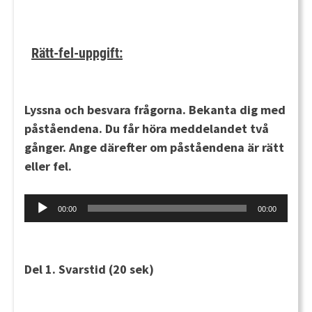
Rätt-fel-uppgift:
Lyssna och besvara frågorna. Bekanta dig med
påståendena. Du får höra meddelandet två
gånger. Ange därefter om påståendena är rätt
eller fel.
Audio
00:00
00:00
Player
Del 1.
Svarstid (20 sek)