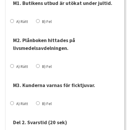
M1. Butikens utbud är utökat under jultid.
A) Rätt
B) Fel
M2. Plånboken hittades på
livsmedelsavdelningen.
A) Rätt
B) Fel
M3. Kunderna varnas för ficktjuvar.
A) Rätt
B) Fel
Del 2.
Svarstid (20 sek)