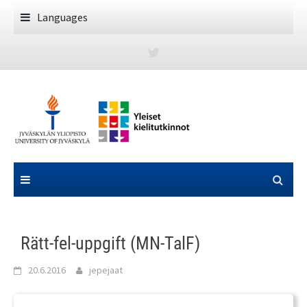
Skip
Languages
to
content
Rätt-fel-uppgift (MN-TalF)
20.6.2016
jepejaat