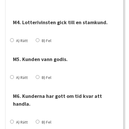
M4. Lotterivinsten gick till en stamkund.
A) Rätt
B) Fel
M5. Kunden vann godis.
A) Rätt
B) Fel
M6. Kunderna har gott om tid kvar att
handla.
A) Rätt
B) Fel