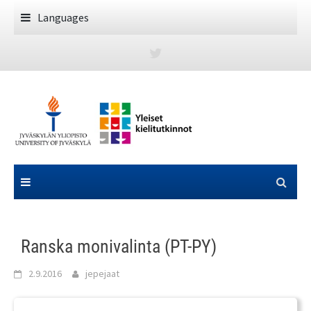
Skip
Languages
to
content
Ranska monivalinta (PT-PY)
2.9.2016
jepejaat