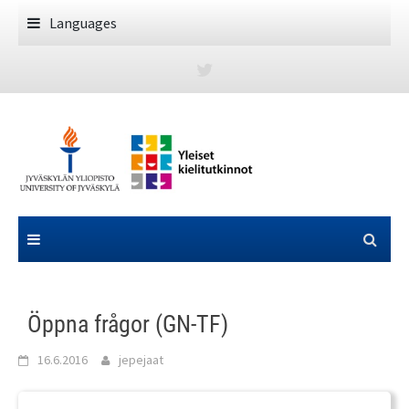
Skip
Languages
to
content
Öppna frågor (GN-TF)
16.6.2016
jepejaat