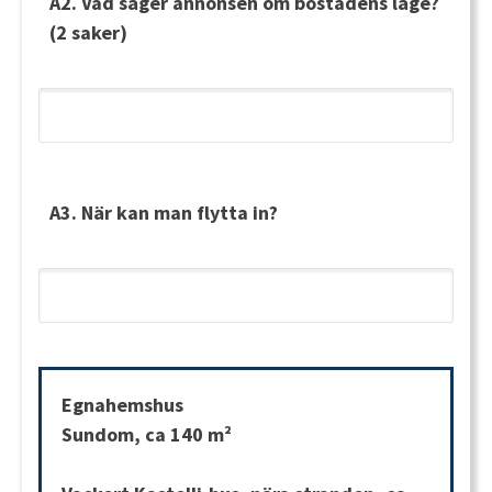
A2. Vad säger annonsen om bostadens läge?
(2 saker)
A3. När kan man flytta in?
Egnahemshus
Sundom, ca 140 m²